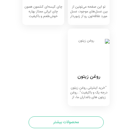
تو این صفحه می‌تونین از
چای کیسه‌ای کشمون همون
بین عسل‌های موجود، عسل
چای ایرانی ممتاز بهاره
مورد علاقه‌تون رو از زنبوردار
خوش‌طعم و باکیفیت
بخرین. همه این عسل‌ها
لاهيجان و املش گيلان
مثل بقیه محصولات کشمون،
است، در بسته ۱۵ عددی با
شناسنامه‌دار هستن
وزن خالص ۶۰ گرم،
روغن زیتون
"خرید اینترنتی روغن زیتون
درجه یک و باکیفیت". روغن
زیتون های باغداران ما، از
بهترین ارقام زیتون تهیه
شده. اصالت و کیفیت این
روغن زیتون، توسط
محصولات بیشتر