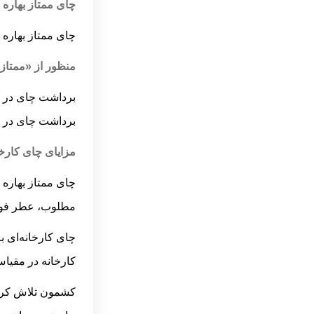
چای ممتاز بهاره
کشک زرد
چای ممتاز بهاره 
ادویه مرینت جوجه
ادویه سس
منظور از «ممتاز 
زیره سبز
برداشت چای در سه
عناب
برداشت چای در ا
عرق بیدمشک
مزایای چای کارخان
عرق به لیمو
چای ممتاز بهاره 
عرق آویشن
مطلوب، عطر فوق‌ا
عرق شاه‌تره
چای کارخانه‌ای ب
عرق میوه نسترن
کارخانه در مقیا
عرق کاسنی
جعبه سنگی دمنوش دسترنج
کشمون تلاش کرده 