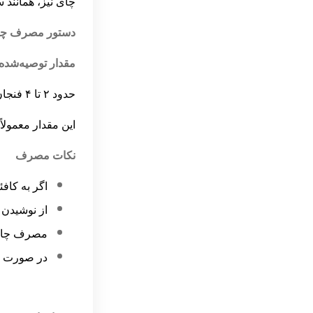
تقویم چوبی
چای نیز، همانند 
فرفره ادویه سرامیکی
دستور مصرف چا
عروسک انار دست دوز یلدا
مقدار توصیه‌شده
هاون و گیره چوبی دست ساز
حدود
۲
تا
۴
فنجان 
عروسک دست ساز تاجمیر
این مقدار معمولا
نکات مصرف
اگر به کاف
از نوشیدن 
مصرف چای ب
در صورت تم