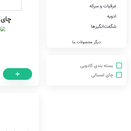
جعبه هدیه
عرقیات و سرکه‌
ادویه
چای م
شگفت‌انگیزها
زعفران سرگل دشبون
دیگر محصولات ما
ریشه زعفران
پودر زعفران رشته کامل دشبون
بسته بندی کادویی
چای زعفران
چای امسالی
چای سفید
چای بهاره لاهیجان دشبون
لمون گرس
گل گاو زبان ایرانی
زرشک پفکی
ادویه آچار