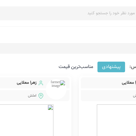
س:
پیشنهادی
مناسب‌ترین قیمت
 معلایی
زهرا معلایی
ش
املش