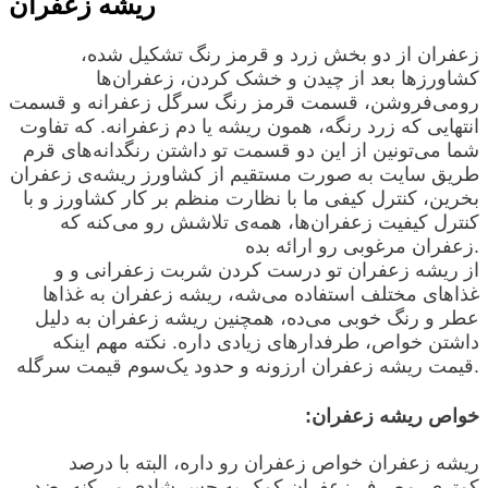
ریشه زعفران
زعفران از دو بخش زرد و قرمز رنگ تشکیل شده،
کشاورزها بعد از چیدن و خشک کردن، زعفران‌ها
رومی‌فروشن، قسمت قرمز رنگ سرگل زعفرانه و قسمت
انتهایی که زرد رنگه، همون ریشه یا دم زعفرانه. که تفاوت
شما می‌تونین از
این دو قسمت تو داشتن رنگدانه‌های قرم
طریق سایت به صورت مستقیم از کشاورز ریشه‌ی زعفران
بخرین، کنترل کیفی ما با نظارت منظم بر کار کشاورز و با
کنترل کیفیت زعفران‌ها، همه‌ی تلاشش رو می‌کنه که
زعفران مرغوبی رو ارائه بده.
از ریشه زعفران تو درست کردن شربت زعفرانی و و
غذا‌های مختلف استفاده می‌شه، ریشه زعفران به غذاها
عطر و رنگ خوبی می‌ده، همچنین ریشه زعفران به دلیل
داشتن خواص، طرفدارهای زیادی داره. نکته مهم اینکه
قیمت ریشه زعفران ارزونه و حدود یک‌سوم قیمت سرگله.
خواص ریشه زعفران:
ریشه زعفران خواص زعفران رو داره، البته با درصد
کمتری. مصرف زعفران کمک به حس شادی می‌کنه، ضد