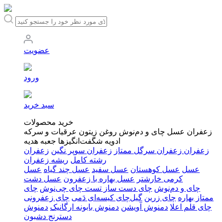
عضویت
ورود
سبد خرید
خرید محصولات
زعفران
عسل
چای و دم‌نوش‌
روغن زیتون
عرقیات و سرکه‌
ادویه
شگفت‌انگیزها
جعبه هدیه
زعفران
زعفران سرگل ممتاز
زعفران سوپر نگین
زعفران
رشته کامل
ریشه زعفران
عسل
عسل کوهستان
عسل سفید
عسل چند گیاه
عسل
کرمی خارشتر
عسل بهاره با زعفرون
عسل دشت
چای و دم‌نوش‌
چای دست ساز
تست چای چی‌نوش
چای
ممتاز بهاره
چای زرین
گیل‌چای کیسه‌ای دَمی
چای زعفرونی
چای قلم اعلا
دمنوش آویشن
دمنوش بابونه ارگانیک
دمنوش
دسترنج دشبون