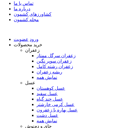
تماس با ما
درباره ما
کشاورزهای کشمون
مجله کشمون
ورود
عضویت
خرید محصولات
زعفران
زعفران سرگل ممتاز
زعفران سوپر نگین
زعفران رشته کامل
ریشه زعفران
نمایش همه
عسل
عسل کوهستان
عسل سفید
عسل چند گیاه
عسل کرمی خارشتر
عسل بهاره با زعفرون
عسل دشت
نمایش همه