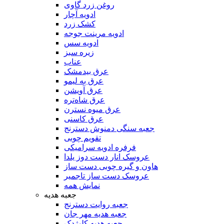
روغن زرد گاوی
ادویه آچار
کشک زرد
ادویه مرینت جوجه
ادویه سس
زیره سبز
عناب
عرق بیدمشک
عرق به لیمو
عرق آویشن
عرق شاه‌تره
عرق میوه نسترن
عرق کاسنی
جعبه سنگی دمنوش دسترنج
تقویم چوبی
فرفره ادویه سرامیکی
عروسک انار دست دوز یلدا
هاون و گیره چوبی دست ساز
عروسک دست ساز تاجمیر
نمایش همه
جعبه هدیه
جعبه روایت دسترنج
جعبه هدیه مهر جان
جعبه هدیه کلیژدک