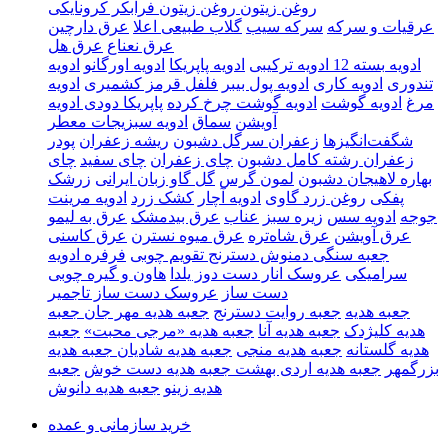
روغن زیتون
روغن زیتون فرابکر کرونایکی
عرقیات و سرکه‌
سرکه سیب
گلاب طبیعی اعلا
عرق دارچین
عرق نعناع
عرق هل
ادویه
بسته 12 ادویه ترکیبی
ادویه پاپریکا
ادویه اورگانو
ادویه
تندوری
ادویه کاری
ادویه پول بیبر
فلفل قرمز کشمیری
ادویه
مرغ
ادویه گوشت
ادویه گوشت چرخ کرده
پاپریکا دودی
ادویه
آویشن
سماق
ادویه سبزیجات معطر
شگفت‌انگیزها
زعفران سرگل دشبون
ریشه زعفران
پودر
زعفران رشته کامل دشبون
چای زعفران
چای سفید
چای
بهاره لاهیجان دشبون
لمون گرس
گل گاو زبان ایرانی
زرشک
پفکی
روغن زرد گاوی
ادویه آچار
کشک زرد
ادویه مرینت
جوجه
ادویه سس
زیره سبز
عناب
عرق بیدمشک
عرق به لیمو
عرق آویشن
عرق شاه‌تره
عرق میوه نسترن
عرق کاسنی
جعبه سنگی دمنوش دسترنج
تقویم چوبی
فرفره ادویه
سرامیکی
عروسک انار دست دوز یلدا
هاون و گیره چوبی
دست ساز
عروسک دست ساز تاجمیر
جعبه هدیه
جعبه روایت دسترنج
جعبه هدیه مهر جان
جعبه
هدیه کلیژدک
جعبه هدیه آنا
جعبه هدیه «مرجی محبت»
جعبه
هدیه گلستانه
جعبه هدیه منجی
جعبه هدیه شادیان
جعبه هدیه
بزرگمهر
جعبه هدیه اردی بهشت
جعبه هدیه دست خوش
جعبه
هدیه زینو
جعبه هدیه دانوش
خرید سازمانی و عمده