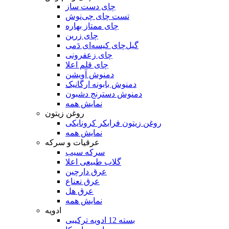
چای دست ساز
تست چای چی‌نوش
چای ممتاز بهاره
چای زرین
گیل‌چای کیسه‌ای دَمی
چای زعفرونی
چای قلم اعلا
دمنوش آویشن
دمنوش بابونه ارگانیک
دمنوش دسترنج دشبون
نمایش همه
روغن زیتون
روغن زیتون فرابکر کرونایکی
نمایش همه
سرکه سیب
گلاب طبیعی اعلا
عرق دارچین
عرق نعناع
عرق هل
نمایش همه
ادویه
بسته 12 ادویه ترکیبی