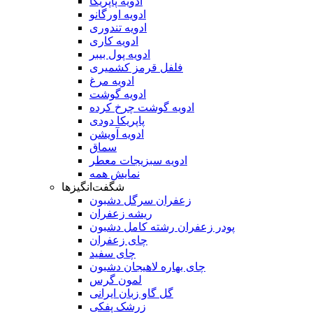
ادویه پاپریکا
ادویه اورگانو
ادویه تندوری
ادویه کاری
ادویه پول بیبر
فلفل قرمز کشمیری
ادویه مرغ
ادویه گوشت
ادویه گوشت چرخ کرده
پاپریکا دودی
ادویه آویشن
سماق
ادویه سبزیجات معطر
نمایش همه
شگفت‌انگیزها
زعفران سرگل دشبون
ریشه زعفران
پودر زعفران رشته کامل دشبون
چای زعفران
چای سفید
چای بهاره لاهیجان دشبون
لمون گرس
گل گاو زبان ایرانی
زرشک پفکی