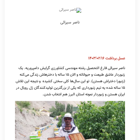
ناصر سیرائی
عسل برداشت 1403/02/16
ناصر سیرائی فارغ التحصیل رشته مهندسی کشاورزی گرایش دامپروریه. یک
زنبوردار عاشق طبیعت و حیواناته و الان 15 ساله با دخترهاش زندگی می‌کنه
(زنبورا دختراش هستن). تو این سال‌ها کلی سختی کشیده و نتیجه این تلاش
15 ساله شده یه تیم زنبورداری که یکی از بزرگترین تولیدکنندگان ژل رویال در
ایران هستن و زنبوردار نمونه استان البرز هم انتخاب شدن.