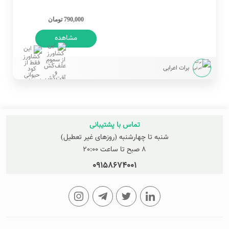
790,000 تومان
مشاهده
برات اعرابی
تماس با پشتیبانی
شنبه تا چهارشنبه (روزهای غیر تعطیل)
8 صبح تا ساعت 20:00
09158674001