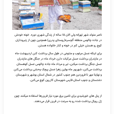
ناصر متولد شهر تهرانه ولی الان 15 ساله از زندگی شهری دوره. خونه خودش
در جاده چالوس منطقه گچسره(روستای پدری) همچنین چون از زنبروداران
کوچ رو هستن خیلی کم در خونه و کنار خانواده هستن.
برای اینکه عسل مرغوب و متنوعی در طول سال برداشت کنن اردیبهشت ماه
در مازندران برداشت عسل مرکبات دارن خرداد ماه در جنگل های مازندران
عسل جنگل برداشت میکنن، تیر و مرداد ماه جاده چالوس عسل کوهستان
برداشت می‌کنن، شهریور ماه بوئین زهرا عسل پیچک وحشی برداشت می‌کنن
و نهایتا مهر تا فروردین هم جنوب کشور در شمال استان بوشهر و شهرستان
دشتستان و جنوب استان فارس شهرستان کازرون کوچ می‌کنن.
از پنل های خورشیدی برای تامین برق مورد نیاز فریزرها استفاده میکنند چون
ژل رویال برداشت شده رو به سرعت در فریزر قرار می‌دهند.