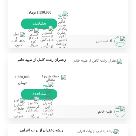
1,890,000 تومان
258
مشاهده
آقا اسماعیل
زعفران رشته کامل از طیبه خانم
1,650,000
تومان
250
مشاهده
طیبه خانم
ریشه زعفران از برات اعرابی