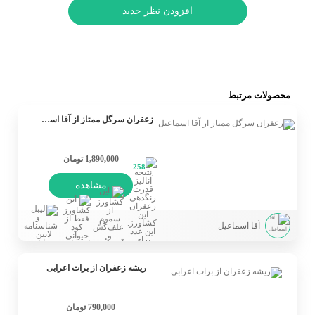
افزودن نظر جدید
محصولات مرتبط
زعفران سرگل ممتاز از آقا اسماعیل
1,890,000 تومان
258
مشاهده
آقا اسماعیل
ریشه زعفران از برات اعرابی
790,000 تومان