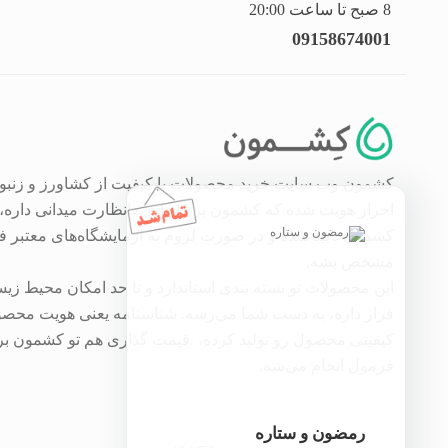
8 صبح تا ساعت 20:00
09158674001
کشمون وب سایت خرید محصولات با کیفیت از کشاورز و زنبور
احراز هویت شده که کشمون بر کار اون‌هانظارت میدانی داره،
کشمون تایید شده و در صورت لزوم به آزمایشگاه‌های معتبر 
مشخص بشه.
این محصولات تو بسته بندی استاندارد و تا حد امکان محیط زیس
قرار داره، به دست شما می‌رسه. شناسنامه یعنی هویت محصول
کیفیتی محصول رو تولید کرده، .قیمت گذاری هم تو کشمون 
فرمول انجام می‌شه.
رمضون و ستاره