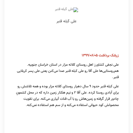
علی کَبله قنبر
زرشک برداشت 1399/08/05
علی نجفی کشاورز اهل روستای کلاته مزار در استان خراسان جنوبیه.
هم‌روستایی‌ها علی آقا رو علی کبله قنبر صدا می‌کنن یعنی علی پسر کربلایی
قنبر.
علی کبله قنبر حدود ۹ سال دهیار روستای کلاته مزار بوده و همه تلاشش رو
برای آبادی روستا کرده. علی آقا ۲ و نیم هکتار زمین داره که در محل کشمونِ
چادور قرار گرفته و زمین‌هاش رو با آب قنات آبیاری می‌کنه. برای تقویت
محصولش کود حیوانی استفاده می‌کنه و از سم هم استفاده نمی‌کنه.