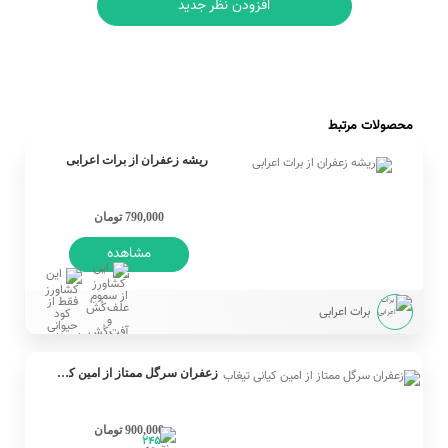
افزودن نظر جدید
محصولات مرتبط
ریشه زعفران از برات اعرابی
790,000 تومان
مشاهده
برات اعرابی
زعفران سرگل ممتاز از امین کیانی تیغاب
900,000 تومان
245