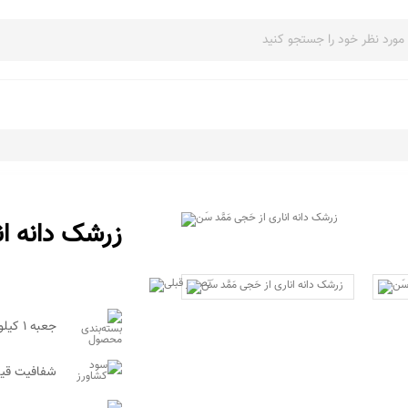
زرشک دانه انا
جعبه 1 کیلویی
شفافیت قیم