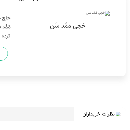
حاج م
حَجی مَمَّد سَن
مَمَّد
کرده 
نظرات خریداران