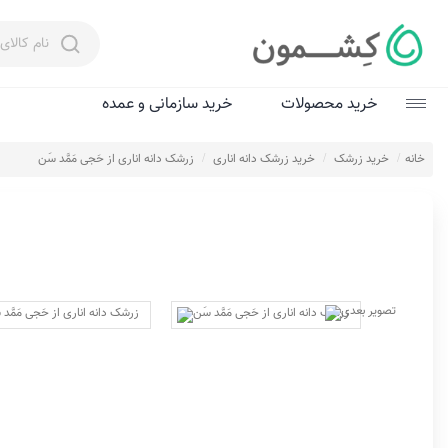
خرید محصولات
خرید سازمانی و عمده
زعفران
خانه
خرید زرشک
خرید زرشک دانه اناری
زرشک دانه اناری از حَجی مَمَّد سَن
عسل
چای و دم‌نوش‌
روغن زیتون
عرقیات و سرکه‌
ادویه
شگفت‌انگیزها