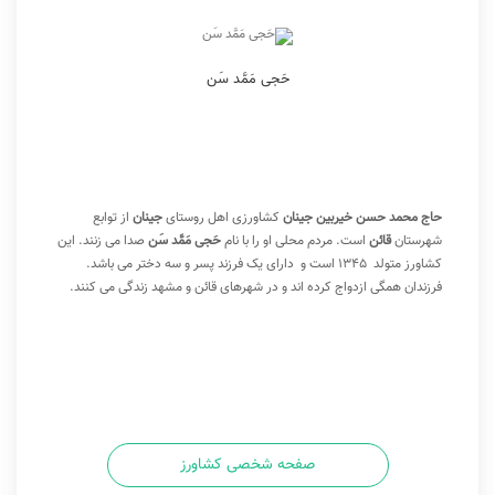
حَجی مَمَّد سَن
حاج محمد حسن خیربین جینان
کشاورزی اهل روستای
جینان
از توابع
شهرستان
قائن
است. مردم محلی او را با نام
حَجی مَمَّد سَن
صدا می زنند.
این
کشاورز متولد 1345 است و دارای یک فرزند پسر و سه دختر می باشد.
فرزندان همگی ازدواج کرده اند و در شهرهای قائن و مشهد زندگی می کنند.
صفحه شخصی کشاورز