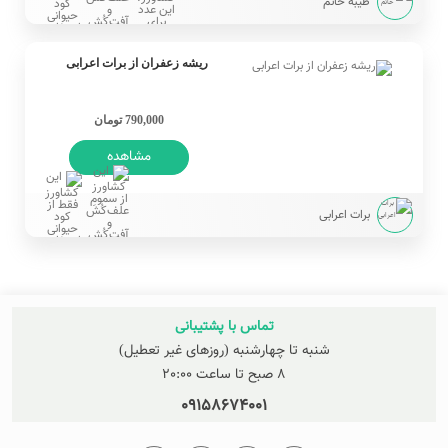
طیبه خانم
ریشه زعفران از برات اعرابی
790,000 تومان
مشاهده
برات اعرابی
تماس با پشتیبانی
شنبه تا چهارشنبه (روزهای غیر تعطیل)
8 صبح تا ساعت 20:00
09158674001