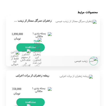
محصولات مرتبط
زعفران سرگل ممتاز از زینب عیسی
1,890,000
تومان
255
مشاهده
زینب عیسی
ریشه زعفران از برات اعرابی
350,000
تومان
مشاهده