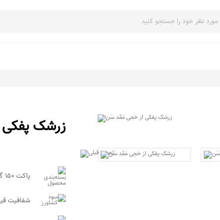
زرشک پفکی از
پاکت 150 گرمی
شفافیت قیم