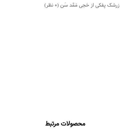
زرشک پفکی از حَجی مَمَّد سَن
(0 نظر)
محصولات مرتبط