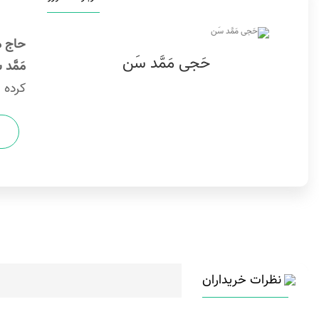
حاج م
حَجی مَمَّد سَن
مَمَّد
کرده 
نظرات خریداران