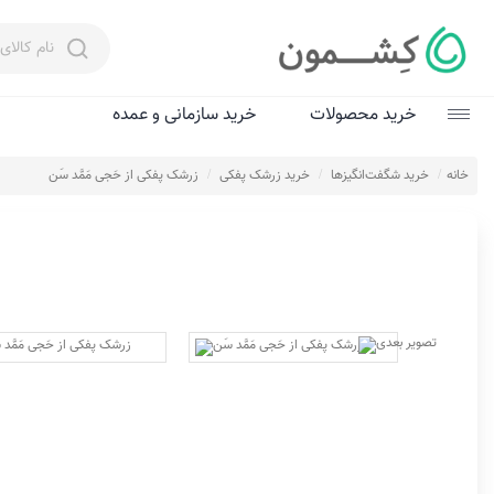
خرید محصولات
خرید سازمانی و عمده
زعفران
خانه
خرید شگفت‌انگیزها
خرید زرشک پفکی
زرشک پفکی از حَجی مَمَّد سَن
عسل
چای و دم‌نوش‌
روغن زیتون
عرقیات و سرکه‌
ادویه
شگفت‌انگیزها