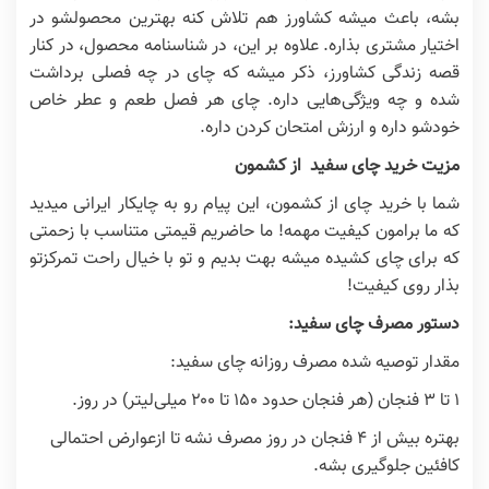
بشه، باعث میشه کشاورز هم تلاش کنه بهترین محصولشو در
اختیار مشتری بذاره. علاوه بر این، در شناسنامه محصول، در کنار
قصه زندگی کشاورز، ذکر میشه که چای در چه فصلی برداشت
شده و چه ویژگی‌هایی داره. چای هر فصل طعم و عطر خاص
خودشو داره و ارزش امتحان کردن داره.
مزیت خرید چای سفید از کشمون
شما با خرید چای از کشمون، این پیام رو به چایکار ایرانی میدید
که ما برامون کیفیت مهمه! ما حاضریم قیمتی متناسب با زحمتی
که برای چای کشیده میشه بهت بدیم و تو با خیال راحت تمرکزتو
بذار روی کیفیت!
دستور مصرف چای سفید:
مقدار توصیه شده مصرف روزانه چای سفید:
۱
تا
۳
فنجان (هر فنجان حدود
۱۵۰
تا
۲۰۰
میلی‌لیتر) در روز.
بهتره بیش از
۴
فنجان در روز مصرف نشه تا ازعوارض احتمالی
کافئین جلوگیری بشه.