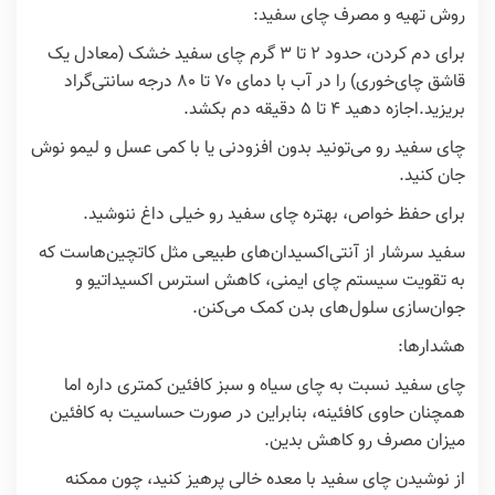
روش تهیه و مصرف چای سفید:
برای دم کردن، حدود
۲
تا
۳
گرم چای سفید خشک (معادل یک
قاشق چای‌خوری) را در آب با دمای
۷۰
تا
۸۰
درجه سانتی‌گراد
بریزید.اجازه دهید
۴
تا
۵
دقیقه دم بکشد.
چای سفید رو می‌تونید بدون افزودنی یا با کمی عسل و لیمو نوش
جان کنید.
برای حفظ خواص، بهتره چای سفید رو خیلی داغ ننوشید.
سفید سرشار از آنتی‌اکسیدان‌های طبیعی مثل کاتچین‌هاست که
به تقویت سیستم چای ایمنی، کاهش استرس اکسیداتیو و
جوان‌سازی سلول‌های بدن کمک می‌کنن.
هشدارها:
چای سفید نسبت به چای سیاه و سبز کافئین کمتری داره اما
همچنان حاوی کافئینه، بنابراین در صورت حساسیت به کافئین
میزان مصرف رو کاهش بدین.
از نوشیدن چای سفید با معده خالی پرهیز کنید، چون ممکنه